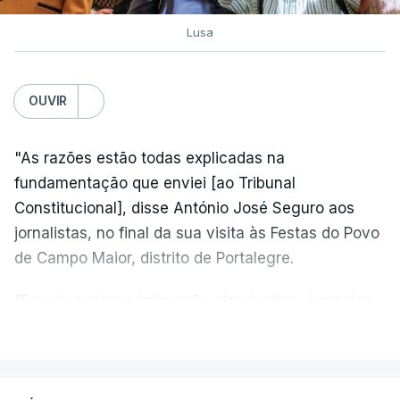
Lusa
OUVIR
"As razões estão todas explicadas na
fundamentação que enviei [ao Tribunal
Constitucional], disse António José Seguro aos
jornalistas, no final da sua visita às Festas do Povo
de Campo Maior, distrito de Portalegre.
"Eu sou contra a imigração clandestina, é preciso
combater ferozmente a imigração ilegal,
VER MAIS
precisamos de regular a nossa imigração e
precisamos de defender as nossas fronteiras e