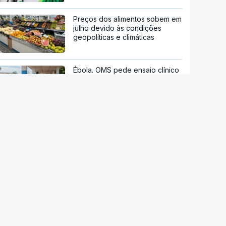
Preços dos alimentos sobem em
julho devido às condições
geopolíticas e climáticas
Ébola. OMS pede ensaio clínico
da vacina Ervebo
Acordo de Meca. Arábia
Saudita, Paquistão e Turquia
assinam pacto de defesa mútua
Tribunal de Recurso dos EUA
bloqueia projeto de Trump para
salão de baile
Reta final de execução. PRR