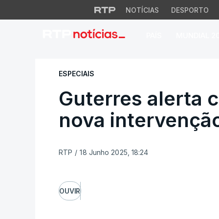
NOTÍCIAS
DESPORTO
PAÍS
MUNDIAL 2
Guterres alerta con
ESPECIAIS
Guterres alerta 
nova intervenção
RTP
/
18 Junho 2025, 18:24
OUVIR