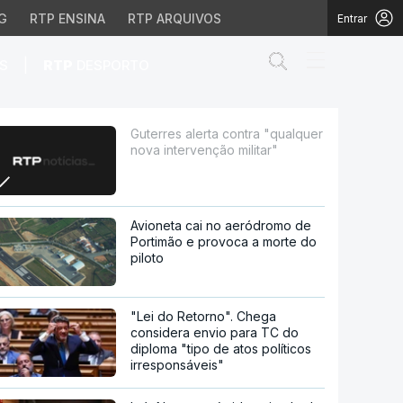
G
RTP ENSINA
RTP ARQUIVOS
Entrar
Abrir campo de
|
S
RTP
DESPORTO
rvenção militar"
Guterres alerta contra "qualquer
nova intervenção militar"
Avioneta cai no aeródromo de
Portimão e provoca a morte do
piloto
"Lei do Retorno". Chega
considera envio para TC do
diploma "tipo de atos políticos
irresponsáveis"