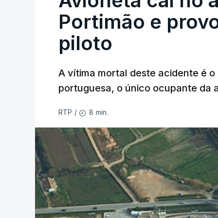
Avioneta cai no
Portimão e prov
piloto
A vítima mortal deste acidente é o
portuguesa, o único ocupante da
8 min.
RTP
/