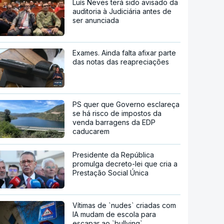
Luís Neves terá sido avisado da
auditoria à Judiciária antes de
ser anunciada
Exames. Ainda falta afixar parte
das notas das reapreciações
PS quer que Governo esclareça
se há risco de impostos da
venda barragens da EDP
caducarem
Presidente da República
promulga decreto-lei que cria a
Prestação Social Única
Vítimas de `nudes` criadas com
IA mudam de escola para
escapar ao `bullying`