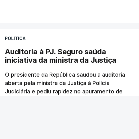
VER MAIS
Foi o diretor financeiro, Álvaro Pires, que assumiu a
responsabilidade de sugerir as instalações da
Construbarcelos para acolher um atrelado
POLÍTICA
apreendido numa operação de droga.
Auditoria à PJ. Seguro saúda
iniciativa da ministra da Justiça
O presidente da República saudou a auditoria
aberta pela ministra da Justiça à Polícia
Judiciária e pediu rapidez no apuramento de
resultados. António José Seguro avisou que
cabe a todos os que ocupam cargos públicos
defenderem as instituições democráticas.
RTP
/
6 Agosto 2026, 20:23