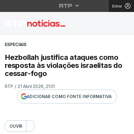
Entrar
Hezbollah justifica at
ESPECIAIS
Hezbollah justifica ataques como
resposta às violações israelitas do
cessar-fogo
RTP
/
21 Abril 2026, 21:01
ADICIONAR COMO FONTE INFORMATIVA
OUVIR