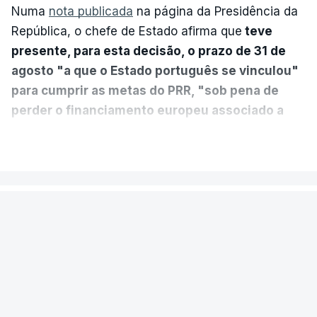
Numa
nota publicada
na página da Presidência da
República, o chefe de Estado afirma que
teve
presente, para esta decisão, o prazo de 31 de
agosto "a que o Estado português se vinculou"
para cumprir as metas do PRR, "sob pena de
perder o financiamento europeu associado a
essa reforma específica".
VER MAIS
António José Seguro entende que a reforma reúne
treze apoios sociais "num só" e pretende "tornar o
POLÍTICA
sistema mais simples, mais justo e transparente".
Presidente envia para o Tribunal
"Sempre que seja possível reduzir burocracias,
Constitucional decreto sobre
eliminar sobreposições e garantir que os apoios
concessão de asilo e retorno de
chegam a quem mais necessita, estaremos a dar
estrangeiros
um passo na direção certa", argumenta o