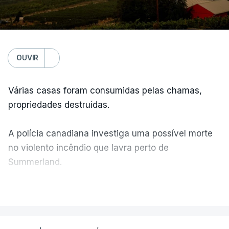
OUVIR
Várias casas foram consumidas pelas chamas,
propriedades destruídas.
A polícia canadiana investiga uma possível morte
no violento incêndio que lavra perto de
Summerland.
VER MAIS
Éum cenário de terror, descreve o primeiro-ministro
da Columbia Britânica, David Iby.