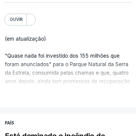
OUVIR
(em atualização)
"Quase nada foi investido dos 155 milhões que
foram anunciados" para o Parque Natural da Serra
da Estrela, consumida pelas chamas e que, quatro
anos depois, ainda tem promessas de recuperação
por cumprir.
VER MAIS
ERRO
100
PAÍS
ERROR ON HTML5 MEDIA ELEMENT
Está dominado o incêndio de