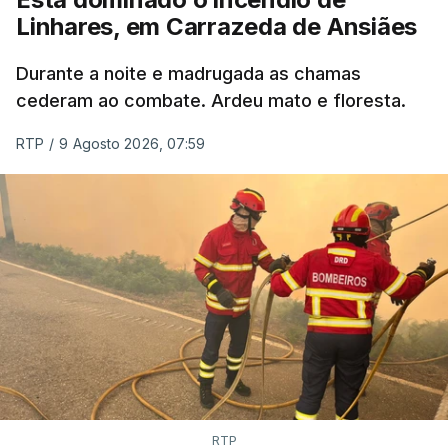
Linhares, em Carrazeda de Ansiães
ESTE CONTEÚDO ESTÁ NESTE
MOMENTO INDISPONÍVEL
Durante a noite e madrugada as chamas
cederam ao combate. Ardeu mato e floresta.
RTP
/
9 Agosto 2026, 07:59
RTP