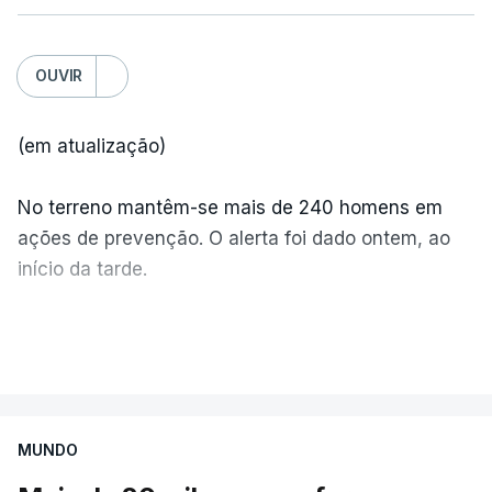
OUVIR
(em atualização)
No terreno mantêm-se mais de 240 homens em
ações de prevenção. O alerta foi dado ontem, ao
início da tarde.
Mais de 20 mil pessoas foram retiradas de casa
VER MAIS
por causa dos violentos incêndios no Canadá
MUNDO