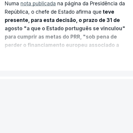
Numa
nota publicada
na página da Presidência da
República, o chefe de Estado afirma que
teve
presente, para esta decisão, o prazo de 31 de
agosto "a que o Estado português se vinculou"
para cumprir as metas do PRR, "sob pena de
perder o financiamento europeu associado a
essa reforma específica".
VER MAIS
António José Seguro entende que a reforma reúne
treze apoios sociais "num só" e pretende "tornar o
POLÍTICA
sistema mais simples, mais justo e transparente".
Presidente envia para o Tribunal
"Sempre que seja possível reduzir burocracias,
Constitucional decreto sobre
eliminar sobreposições e garantir que os apoios
concessão de asilo e retorno de
chegam a quem mais necessita, estaremos a dar
estrangeiros
um passo na direção certa", argumenta o