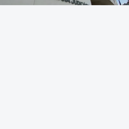
Foto: Rui Alves Cardoso - RTP
OUVIR
O empreiteiro que fez obras na casa de Luís Neves
também fez obras na casa do ainda diretor
financeiro da Judiciária.
A informação é avançada pela CNN Portugal, que
cita vários vizinhos deste alto quadro da polícia.