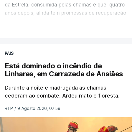
da Estrela, consumida pelas chamas e que, quatro
anos depois, ainda tem promessas de recuperação
por cumprir.
VER MAIS
ERRO
100
PAÍS
ERROR ON HTML5 MEDIA ELEMENT
Está dominado o incêndio de
Linhares, em Carrazeda de Ansiães
ESTE CONTEÚDO ESTÁ NESTE
MOMENTO INDISPONÍVEL
Durante a noite e madrugada as chamas
cederam ao combate. Ardeu mato e floresta.
RTP
/
9 Agosto 2026, 07:59