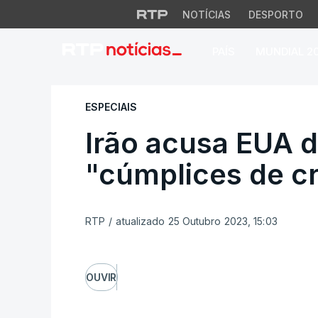
NOTÍCIAS
DESPORTO
PAÍS
MUNDIAL 2
Irão acusa EUA de
ESPECIAIS
Irão acusa EUA 
"cúmplices de c
RTP
/
atualizado 25 Outubro 2023, 15:03
OUVIR