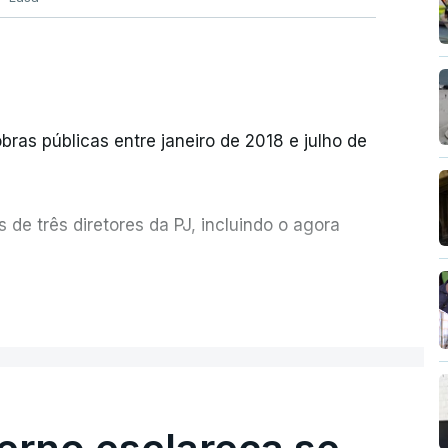
bras públicas entre janeiro de 2018 e julho de
de três diretores da PJ, incluindo o agora
etor quem sugeriu esta auditoria e que a
ER MAIS
esta avaliação à Polícia Judiciária.