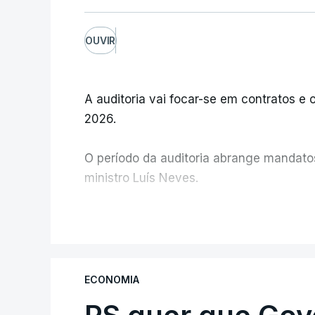
OUVIR
A auditoria vai focar-se em contratos e o
2026.
O período da auditoria abrange mandatos 
ministro Luís Neves.
A Judiciária confirma que foi o atual dir
V
ministra concordou.
Não há prazos fixados para a conclusão d
ECONOMIA