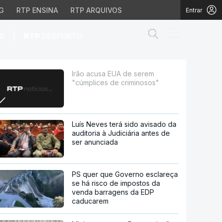
G
RTP ENSINA
RTP ARQUIVOS
Entrar
Abrir campo de
|
S
RTP
DESPORTO
riminosos"
Irão acusa EUA de serem
"cúmplices de criminosos"
Luís Neves terá sido avisado da
auditoria à Judiciária antes de
ser anunciada
PS quer que Governo esclareça
se há risco de impostos da
venda barragens da EDP
caducarem