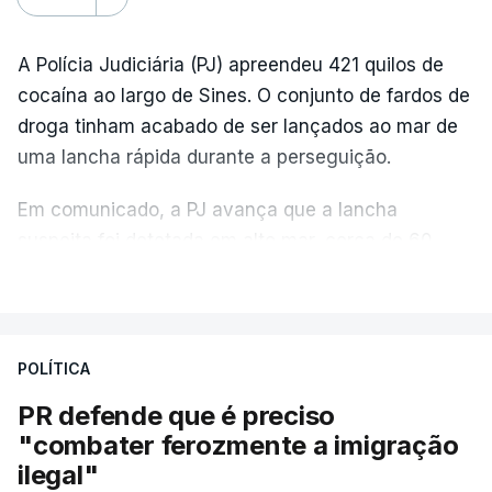
A Polícia Judiciária (PJ) apreendeu 421 quilos de
cocaína ao largo de Sines. O conjunto de fardos de
droga tinham acabado de ser lançados ao mar de
uma lancha rápida durante a perseguição.
Em comunicado, a PJ avança que a lancha
suspeita foi detetada em alto mar, cerca de 60
milhas náuticas ao largo de Sines.
VER MAIS
A apreensão aconteceu na tarde desta sexta-feira,
desencadeando uma ação de prevenção
POLÍTICA
desencadeada pela Polícia Judiciária, em
PR defende que é preciso
articulação com a Marinha, a Autoridade Marítima
"combater ferozmente a imigração
Nacional e a Força Aérea.
ilegal"