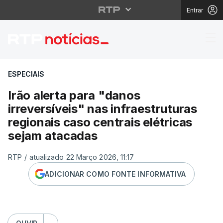
Entrar
Irão alerta para "danos
ESPECIAIS
Irão alerta para "danos
irreversíveis" nas infraestruturas
regionais caso centrais elétricas
sejam atacadas
RTP
/
atualizado 22 Março 2026, 11:17
ADICIONAR COMO FONTE INFORMATIVA