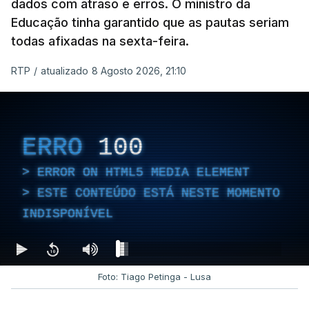
dados com atraso e erros. O ministro da
Educação tinha garantido que as pautas seriam
todas afixadas na sexta-feira.
RTP
/
atualizado 8 Agosto 2026, 21:10
ERRO
100
ERROR ON HTML5 MEDIA ELEMENT
ESTE CONTEÚDO ESTÁ NESTE MOMENTO
INDISPONÍVEL
Foto: Tiago Petinga - Lusa