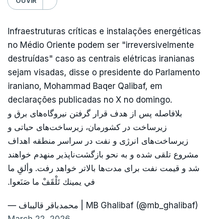
OUVIR
Infraestruturas críticas e instalações energéticas
no Médio Oriente podem ser "irreversivelmente
destruídas" caso as centrais elétricas iranianas
sejam visadas, disse o presidente do Parlamento
iraniano, Mohammad Baqer Qalibaf, em
declarações publicadas no X no domingo.
بلافاصله پس از هدف قرار گرفتن نیروگاه‌های برق و
زیرساخت در کشورمان، زیرساخت‌های حیاتی و
زیرساخت‌های انرژی و نفت در سراسر منطقه اهداف
مشروع تلقی شده و به نحو بازگشت‌ناپذیر منهدم خواهند
شد و قیمت نفت برای مدت‌ها بالاتر خواهد رفت. وألقِ ما
في يمينك تَلْقَفْ ما صَنَعوا.
— محمدباقر قالیباف | MB Ghalibaf (@mb_ghalibaf)