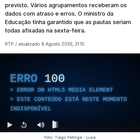
previsto. Vários agrupamentos receberam os
dados com atraso e erros. O ministro da
Educação tinha garantido que as pautas seriam
todas afixadas na sexta-feira.
RTP
/
atualizado 8 Agosto 2026, 21:10
ERRO
100
ERROR ON HTML5 MEDIA ELEMENT
ESTE CONTEÚDO ESTÁ NESTE MOMENTO
INDISPONÍVEL
Foto: Tiago Petinga - Lusa