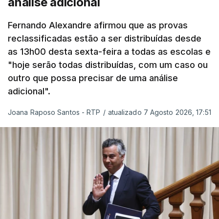
análise adicional
que a segurança das nossas fronteiras não é
incompatível com a dignidade humana. Atente-se
Fernando Alexandre afirmou que as provas
que as mulheres, homens e crianças que pedem
reclassificadas estão a ser distribuídas desde
asilo e refúgio no nosso país fogem de guerras, de
as 13h00 desta sexta-feira a todas as escolas e
conflitos armados, de perseguições políticas, entre
"hoje serão todas distribuídas, com um caso ou
outras razões humanitárias”, acrescenta.
outro que possa precisar de uma análise
adicional".
António José Seguro considera que
este decreto
Joana Raposo Santos - RTP
/
atualizado 7 Agosto 2026, 17:51
levanta “fundadas dúvidas quanto a saber se é
acautelado o interesse superior da criança”,
nomeadamente ao possibilitar a “separação
entre pais e filhos
ou a expulsão (embora indireta
ou consequencial) dos filhos menores portugueses,
permitindo-se também, em certas situações, o
afastamento coercivo e a expulsão de crianças
estrangeiras com menos de cinco anos que