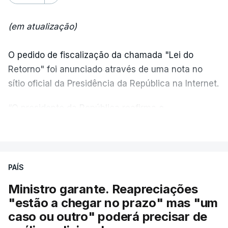
(em atualização)
O pedido de fiscalização da chamada "Lei do
Retorno" foi anunciado através de uma nota no
sítio oficial da Presidência da República na Internet.
“O presidente da República reafirma
a
necessidade de se combater a imigração ilegal
,
VER MAIS
de se controlar eficazmente a imigração legal e de
se garantir a defesa das nossas fronteiras, num
quadro de cooperação entre os Estados europeus
PAÍS
parte do Espaço Schengen”, começa por indicar a
Ministro garante. Reapreciações
nota.
"estão a chegar no prazo" mas "um
caso ou outro" poderá precisar de
“Por outro lado, o presidente da República reitera