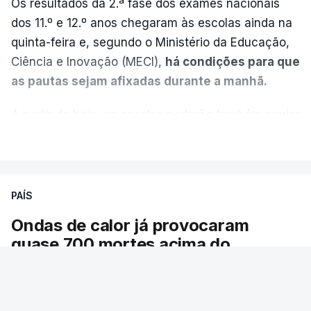
Os resultados da 2.ª fase dos exames nacionais
dos 11.º e 12.º anos chegaram às escolas ainda na
quinta-feira e, segundo o Ministério da Educação,
Ciência e Inovação (MECI),
há condições para que
as pautas sejam afixadas durante a manhã.
A partir de hoje, as escolas poderão também enviar
aos alunos as versões digitalizadas das respetivas
VER MAIS
provas classificadas, à semelhança do que
aconteceu durante a 1.ª fase.
PAÍS
Em anos anteriores, a consulta das provas
Ondas de calor já provocaram
dependia da apresentação de um requerimento,
quase 700 mortes acima do
mas o Governo decidiu, a partir deste ano,
esperado em Portugal
disponibilizar a cópia dos exames classificados a
todos os estudantes para "reforçar a transparência
As ondas de calor deste verão em Portugal já
e rigor do processo" devido às falhas na