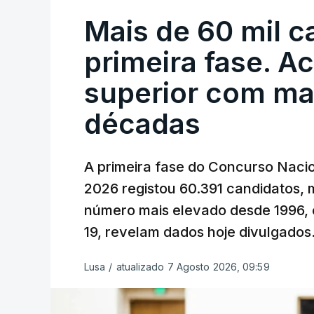
também poderá alterar os valores prev
Mais de 60 mil c
O Governo comprometeu-se a aplicar uma
primeira fase. A
sempre que se verifique um aumento do 
cêntimos, para mitigar a escalada de pr
superior com ma
Depois de uma subida inicial devido à gu
décadas
Oriente e ao fecho do estreito de Ormu
durante o cessar-fogo entre Washington
A primeira fase do Concurso Nacio
No entanto, com o retomar do conflito,
2026 registou 60.391 candidatos, 
uma subida acentuada, tendência que de
número mais elevado desde 1996, 
19, revelam dados hoje divulgados
c/Lusa
Lusa
/
atualizado 7 Agosto 2026, 09:59