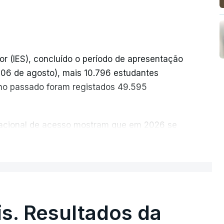
or (IES), concluído o período de apresentação
a 06 de agosto), mais 10.796 estudantes
no passado foram registados 49.595
 nacional de acesso mostram que em 2026 se
idatos nos últimos 30 anos, exceto nos anos
ER MAIS
ais foram adotadas regras excecionais para a
a utilização de exames nacionais como provas
ucação, Ciência e Inovação (MECI) em
s. Resultados da
e os resultados dos processos de reapreciação