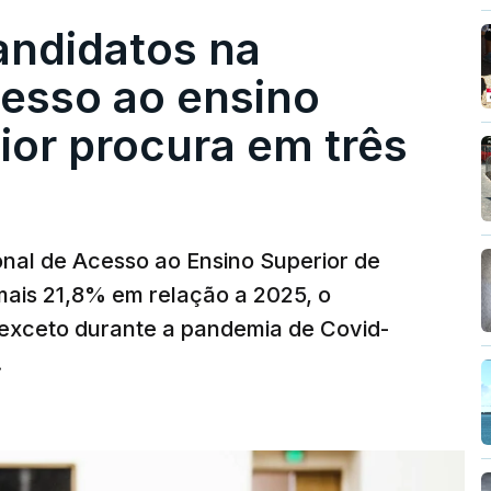
istos.
andidatos na
 redução extraordinária e temporária no ISP,
cesso ao ensino
preço dos combustíveis superior a 10
eços.
ior procura em três
erra no Irão, à tensão geopolítica no Médio
z, os preços dos combustíveis desceram
 e Teerão.
nal de Acesso ao Ensino Superior de
 as últimas semanas têm sido marcadas por
mais 21,8% em relação a 2025, o
verá ser revertida na próxima semana.
exceto durante a pandemia de Covid-
.