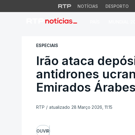
NOTÍCIAS
DESPORTO
PAÍS
MUNDIAL 2
Irão ataca depósit
ESPECIAIS
Irão ataca depós
antidrones ucra
Emirados Árabes
RTP
/
atualizado 28 Março 2026, 11:15
OUVIR