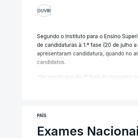
OUVIR
Segundo o Instituto para o Ensino Superi
de candidaturas à 1.ª fase (20 de julho 
apresentaram candidatura, quando no a
candidatos.
"Os resultados da 1ª fase do concurso
registou o número mais elevado de cand
V
da pandemia de Covid-19, durante os qu
conclusão do ensino secundário e para 
de ingresso", refere o Ministério da Ed
PAÍS
comunicado.
Exames Nacionai
O MECI salienta que, sendo afixados hoj