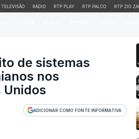
TELEVISÃO
RÁDIO
RTP PLAY
RTP PALCO
RTP ZIG ZA
026
EUROPA
MUNDO
OPINIÃO
VÍDEOS
ÁUDIO
o de sistemas antidron
ito de sistemas
nianos nos
 Unidos
ADICIONAR COMO FONTE INFORMATIVA