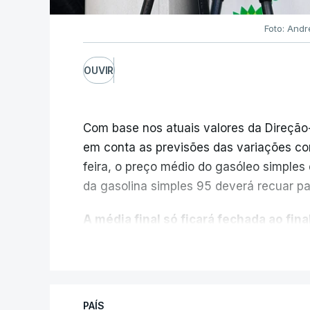
Foto: Andr
OUVIR
Com base nos atuais valores da Direção
em conta as previsões das variações co
feira, o preço médio do gasóleo simples d
da gasolina simples 95 deverá recuar par
A média final só ficará fechada ao final
função da evolução das cotações interna
V
poderá variar conforme o posto de abast
A atualização do desconto do Imposto 
PAÍS