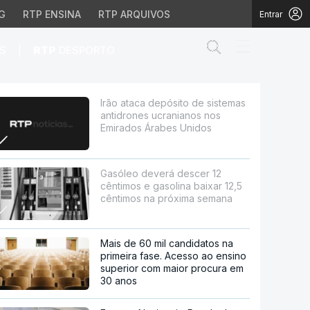
G
RTP ENSINA
RTP ARQUIVOS
Entrar
Abrir campo de
|
S
RTP
DESPORTO
es ucranianos nos Emir
Irão ataca depósito de sistemas
antidrones ucranianos nos
Emirados Árabes Unidos
Gasóleo deverá descer 12
cêntimos e gasolina baixar 12,5
cêntimos na próxima semana
Mais de 60 mil candidatos na
primeira fase. Acesso ao ensino
superior com maior procura em
30 anos