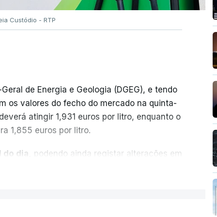
eia Custódio - RTP
-Geral de Energia e Geologia (DGEG), e tendo
m os valores do fecho do mercado na quinta-
everá atingir 1,931 euros por litro, enquanto o
a 1,855 euros por litro.
 do dia,
podendo ainda registar alterações em
cionais do petróleo, e o custo final na bomba
ER MAIS
ecimento, a marca e a localização.
sobre os Produtos Petrolíferos (ISP)