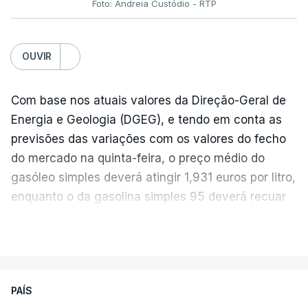
Foto: Andreia Custódio - RTP
OUVIR
Com base nos atuais valores da Direção-Geral de
Energia e Geologia (DGEG), e tendo em conta as
previsões das variações com os valores do fecho
do mercado na quinta-feira, o preço médio do
gasóleo simples deverá atingir 1,931 euros por litro,
enquanto o da gasolina simples 95 deverá recuar
para 1,855 euros por litro.
VER MAIS
A média final só ficará fechada ao final do dia,
podendo ainda registar alterações em função da
evolução das cotações internacionais do petróleo,
PAÍS
e o custo final na bomba poderá variar conforme o