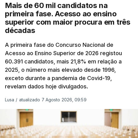
Mais de 60 mil candidatos na
posto de abastecimento, a marca e a localização.
primeira fase. Acesso ao ensino
superior com maior procura em três
A atualização do desconto do Imposto sobre os
décadas
Produtos Petrolíferos (ISP) também poderá
alterar os valores previstos.
A primeira fase do Concurso Nacional de
Acesso ao Ensino Superior de 2026 registou
O Governo comprometeu-se a aplicar uma redução
60.391 candidatos, mais 21,8% em relação a
extraordinária e temporária no ISP, sempre que se
2025, o número mais elevado desde 1996,
verifique um aumento do preço dos combustíveis
exceto durante a pandemia de Covid-19,
superior a 10 cêntimos, para mitigar a escalada de
revelam dados hoje divulgados.
preços.
Lusa
/
atualizado 7 Agosto 2026, 09:59
Depois de uma subida inicial devido à guerra no
Irão, à tensão geopolítica no Médio Oriente e ao
fecho do estreito de Ormuz, os preços dos
combustíveis desceram durante o cessar-fogo