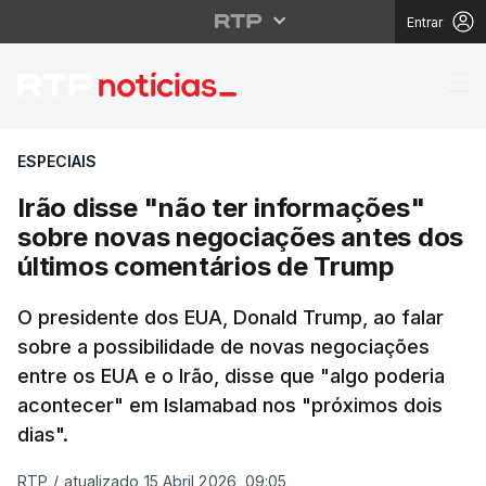
Entrar
Irão disse "não ter i
ESPECIAIS
Irão disse "não ter informações"
sobre novas negociações antes dos
últimos comentários de Trump
O presidente dos EUA, Donald Trump, ao falar
sobre a possibilidade de novas negociações
entre os EUA e o Irão, disse que "algo poderia
acontecer" em Islamabad nos "próximos dois
dias".
RTP
/
atualizado 15 Abril 2026, 09:05