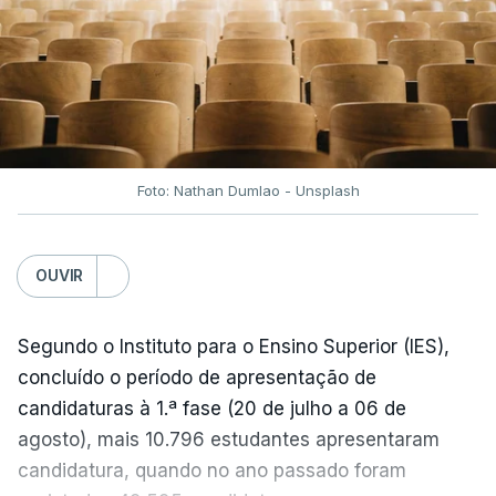
entre Washington e Teerão.
No entanto, com o retomar do conflito, as últimas
semanas têm sido marcadas por uma subida
acentuada, tendência que deverá ser revertida na
próxima semana.
Foto: Nathan Dumlao - Unsplash
c/Lusa
OUVIR
Segundo o Instituto para o Ensino Superior (IES),
concluído o período de apresentação de
candidaturas à 1.ª fase (20 de julho a 06 de
agosto), mais 10.796 estudantes apresentaram
candidatura, quando no ano passado foram