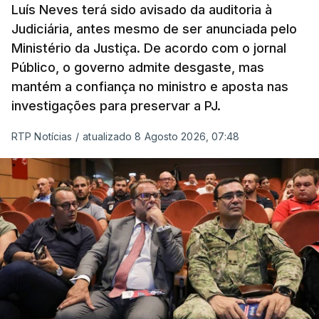
prazo de 60 dias, os imigrantes terão que ser
Luís Neves terá sido avisado da auditoria à
Judiciária, antes mesmo de ser anunciada pelo
libertados,
ainda que os seus pedidos de asilo
Ministério da Justiça. De acordo com o jornal
tenham sido rejeitados pelas autoridades
Público, o governo admite desgaste, mas
competentes”, referem.
mantém a confiança no ministro e aposta nas
investigações para preservar a PJ.
“Isto é de uma enorme irresponsabilidade
e
muito injusto para aqueles cidadãos estrangeiros
RTP Notícias
/
atualizado 8 Agosto 2026, 07:48
que cumpriram efetivamente todos os passos para
poderem entrar e residir legalmente em Portugal”,
acrescenta, concluindo que
“são exactamente
este tipo de actos políticos irresponsáveis que
produzem o designado efeito de chamada, ou
por outras palavras, são estes buracos na lei
que são usados pelas redes de tráfico de seres
humanos para trazer pessoas para a Europa”
.