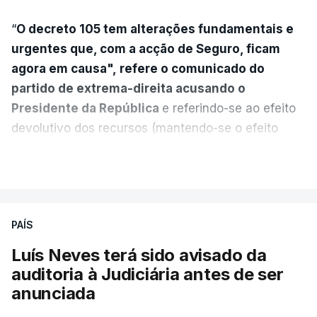
“
O decreto 105 tem alterações fundamentais e
urgentes que, com a acção de Seguro, ficam
agora em causa", refere o comunicado do
partido de extrema-direita acusando o
Presidente da República
e referindo-se ao efeito
devolutivo dos recursos (mantendo-se o efeito
suspensivo) e o aumento do prazo para detenção
VER MAIS
em centro de acolhimento temporário.
Chega refere ainda que Seguro tem reservas
PAÍS
quanto à possibilidade de expulsar do país
cidadãos adultos em situação ilegal, se
Luís Neves terá sido avisado da
tiverem filhos menores.
auditoria à Judiciária antes de ser
anunciada
“Com esta acção de Seguro, sendo atingido o