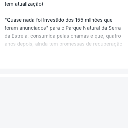
(em atualização)
"Quase nada foi investido dos 155 milhões que
foram anunciados" para o Parque Natural da Serra
da Estrela, consumida pelas chamas e que, quatro
anos depois, ainda tem promessas de recuperação
por cumprir.
VER MAIS
ERRO
100
PAÍS
ERROR ON HTML5 MEDIA ELEMENT
Está dominado o incêndio de
Linhares, em Carrazeda de Ansiães
ESTE CONTEÚDO ESTÁ NESTE
MOMENTO INDISPONÍVEL
Durante a noite e madrugada as chamas
cederam ao combate. Ardeu mato e floresta.