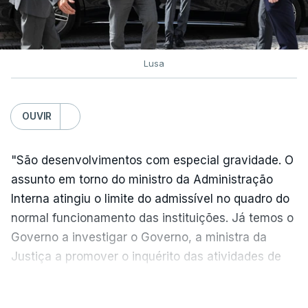
esta sexta-feira
atualizado 6 Agosto 2026, 16:29
Lusa
TÓPICOS
Exames Notas
OUVIR
"São desenvolvimentos com especial gravidade. O
assunto em torno do ministro da Administração
Interna atingiu o limite do admissível no quadro do
normal funcionamento das instituições. Já temos o
Governo a investigar o Governo, a ministra da
Justiça a promover o inquérito das atividades de
um do seu colega de Governo", criticou, em
VER MAIS
declarações à agência Lusa, o líder parlamentar do