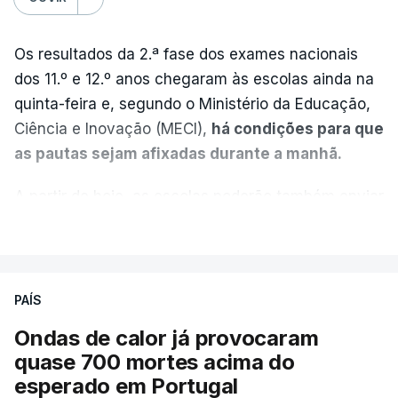
Os resultados da 2.ª fase dos exames nacionais
dos 11.º e 12.º anos chegaram às escolas ainda na
quinta-feira e, segundo o Ministério da Educação,
Ciência e Inovação (MECI),
há condições para que
as pautas sejam afixadas durante a manhã.
A partir de hoje, as escolas poderão também enviar
aos alunos as versões digitalizadas das respetivas
VER MAIS
provas classificadas, à semelhança do que
aconteceu durante a 1.ª fase.
PAÍS
Em anos anteriores, a consulta das provas
Ondas de calor já provocaram
dependia da apresentação de um requerimento,
quase 700 mortes acima do
mas o Governo decidiu, a partir deste ano,
esperado em Portugal
disponibilizar a cópia dos exames classificados a