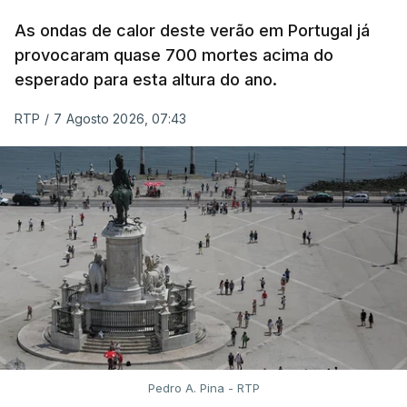
todos os estudantes para "reforçar a transparência
As ondas de calor deste verão em Portugal já
e rigor do processo" devido às falhas na
provocaram quase 700 mortes acima do
classificação eletrónica.
esperado para esta altura do ano.
Serão também publicadas as notas da 2.ª fase
RTP
/
7 Agosto 2026, 07:43
das provas finais do 9.º ano.
Quanto aos pedidos de reapreciação de provas
realizadas durante a 1.ª fase, os resultados só
serão disponibilizados às escolas hoje, mas o MECI
assegurou que as pautas serão afixadas durante a
tarde.
A tutela justificou a demora no processo de
reapreciações com o "elevado número de
pedidos"
, que este ano ultrapassou os 20 mil,
Pedro A. Pina - RTP
mais do triplo face ao ano passado.