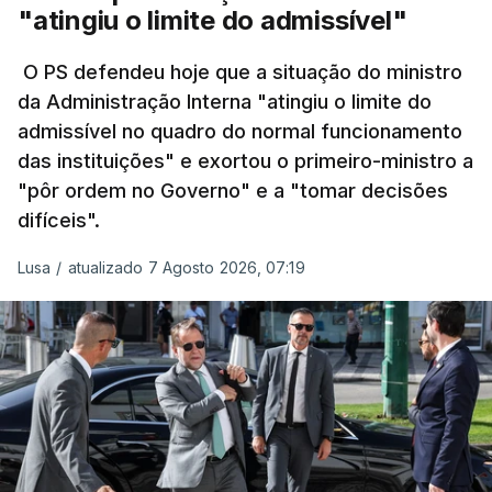
"atingiu o limite do admissível"
irá decorrer entre 03 e 08 de setembro.
O PS defendeu hoje que a situação do ministro
da Administração Interna "atingiu o limite do
admissível no quadro do normal funcionamento
c/Lusa
das instituições" e exortou o primeiro-ministro a
"pôr ordem no Governo" e a "tomar decisões
ARTIGOS RELACIONADOS
difíceis".
Lusa
/
atualizado 7 Agosto 2026, 07:19
Prazo para as candidaturas
ao ensino superior termina
esta quinta-feira
6 Agosto 2026, 13:14
Exames. Governo confirma
afixação dos resultados da
2ª fase e das reapreciações