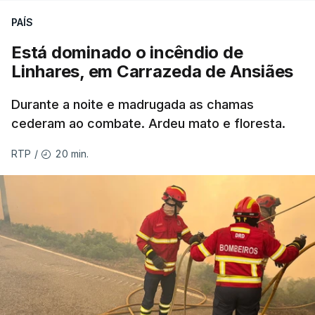
PAÍS
Está dominado o incêndio de
ERRO
100
Linhares, em Carrazeda de Ansiães
ERROR ON HTML5 MEDIA ELEMENT
Durante a noite e madrugada as chamas
ESTE CONTEÚDO ESTÁ NESTE
cederam ao combate. Ardeu mato e floresta.
MOMENTO INDISPONÍVEL
20 min.
RTP
/
As autoridades canadianas estimam que vai levar
dias ou semanas para controlar o fogo. Mais de
dois mil operacionais estão no terreno no combate
às chamas.