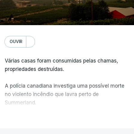
OUVIR
Várias casas foram consumidas pelas chamas,
propriedades destruídas.
A polícia canadiana investiga uma possível morte
no violento incêndio que lavra perto de
Summerland.
VER MAIS
Éum cenário de terror, descreve o primeiro-ministro
da Columbia Britânica, David Iby.