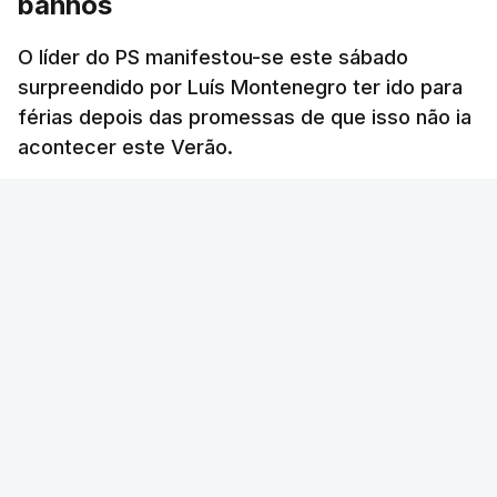
banhos
O líder do PS manifestou-se este sábado
surpreendido por Luís Montenegro ter ido para
férias depois das promessas de que isso não ia
acontecer este Verão.
RTP
/
atualizado 8 Agosto 2026, 21:26
ERRO
100
ERROR ON HTML5 MEDIA ELEMENT
ESTE CONTEÚDO ESTÁ NESTE MOMENTO
INDISPONÍVEL