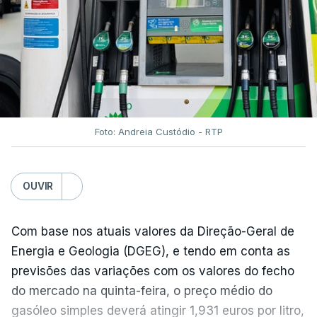
Em julho, o aumento esteve associado aos preços
do açúcar (+5,6%), dos cereais (+3,4%) e dos
óleos vegetais (+2%).
Estes aumentos foram "parcialmente
compensados por quedas" nos preços das "carnes
e dos produtos lácteos", segundo a FAO.
Foto: Andreia Custódio - RTP
Os preços do açúcar dispararam no mês passado
OUVIR
devido às preocupações com os efeitos das ondas
de calor e das secas na produção europeia e do
fenómeno El Niño na produção asiática, observou a
Com base nos atuais valores da Direção-Geral de
FAO. No entanto, o índice mantém-se 8% abaixo do
Energia e Geologia (DGEG), e tendo em conta as
registado no ano passado.
previsões das variações com os valores do fecho
do mercado na quinta-feira, o preço médio do
gasóleo simples deverá atingir 1,931 euros por litro,