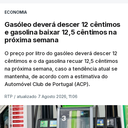
seu nível mais elevado em três anos e meio,
ECONOMIA
com ondas de calor no Verão e conflitos na
Ucrânia e no Médio Oriente a elevar os
Gasóleo deverá descer 12 cêntimos
custos das colheitas.
e gasolina baixar 12,5 cêntimos na
próxima semana
O índice, que acompanha as variações mensais
de um cabaz de produtos alimentares
O preço por litro do gasóleo deverá descer 12
comercializados internacionalmente, subiu para
cêntimos e o da gasolina recuar 12,5 cêntimos
na próxima semana, caso a tendência atual se
131,1 pontos em julho, face aos 130,3 de junho.
mantenha, de acordo com a estimativa do
Automóvel Club de Portugal (ACP).
O aumento dos preços dos alimentos básicos
tende a traduzir-se em preços mais elevados
RTP
/
atualizado 7 Agosto 2026, 11:06
nas prateleiras nos meses seguintes, à medida
que os fornecedores repercutem os seus
custos nos consumidores.