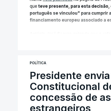
que
teve presente, para esta decisão, 
português se vinculou" para cumprir 
financiamento europeu associado a es
António José Seguro entende que a refo
pretende "tornar o sistema mais simples,
V
"Sempre que seja possível reduzir burocr
os apoios chegam a quem mais necessit
POLÍTICA
certa", argumenta o Presidente da Repúb
Presidente envia
Constitucional d
Assegurar que "ninguém é p
concessão de asi
estrangeiros
O Preisdente deixa, no entanto, deixa al