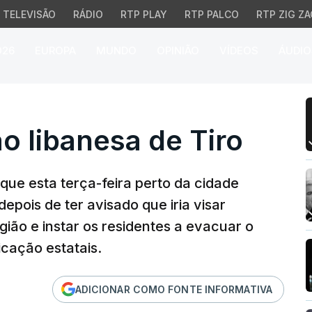
TELEVISÃO
RÁDIO
RTP PLAY
RTP PALCO
RTP ZIG ZA
026
EUROPA
MUNDO
OPINIÃO
VÍDEOS
ÁUDIO
 libanesa de Tiro
ão libanesa de Tiro
aque esta terça-feira perto da cidade
depois de ter avisado que iria visar
gião e instar os residentes a evacuar o
cação estatais.
ADICIONAR COMO FONTE INFORMATIVA