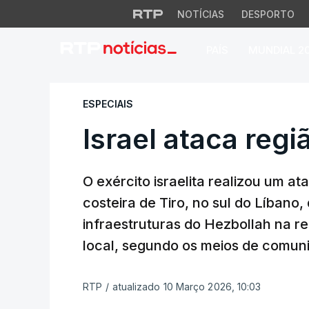
NOTÍCIAS
DESPORTO
PAÍS
MUNDIAL 2
Israel ataca região
ESPECIAIS
Israel ataca regi
O exército israelita realizou um at
costeira de Tiro, no sul do Líbano, 
infraestruturas do Hezbollah na re
local, segundo os meios de comuni
RTP
/
atualizado 10 Março 2026, 10:03