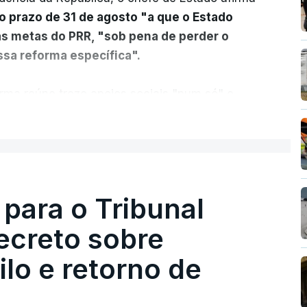
o prazo de 31 de agosto "a que o Estado
as metas do PRR, "sob pena de perder o
sa reforma específica".
rma reúne treze apoios sociais "num só" e
 mais justo e transparente".
ER MAIS
acias, eliminar sobreposições e garantir que
a, estaremos a dar um passo na direção
lica.
 para o Tribunal
ecreto sobre
rejudicado"
lo e retorno de
guns avisos:
uma reforma desta dimensão