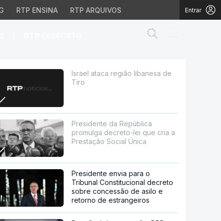
G
RTP ENSINA
RTP ARQUIVOS
Entrar
Abrir campo de
|
S
RTP
DESPORTO
Israel ataca região libanesa de
Tiro
Presidente da República
promulga decreto-lei que cria a
Prestação Social Única
Presidente envia para o
Tribunal Constitucional decreto
sobre concessão de asilo e
retorno de estrangeiros