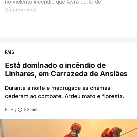
no violento incêndio que lavra perto de
Summerland.
VER MAIS
Éum cenário de terror, descreve o primeiro-ministro
da Columbia Britânica, David Iby.
PAÍS
Está dominado o incêndio de
ERRO
100
Linhares, em Carrazeda de Ansiães
ERROR ON HTML5 MEDIA ELEMENT
Durante a noite e madrugada as chamas
ESTE CONTEÚDO ESTÁ NESTE
cederam ao combate. Ardeu mato e floresta.
MOMENTO INDISPONÍVEL
32 min.
RTP
/
As autoridades canadianas estimam que vai levar