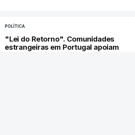
POLÍTICA
"Lei do Retorno". Comunidades
estrangeiras em Portugal apoiam
decisão de Seguro
As comunidades estrangeiras em Portugal
apoiam a decisão do presidente da república de
enviar a lei do retorno para o Tribunal
Constitucional.
RTP
/
atualizado 8 Agosto 2026, 13:36