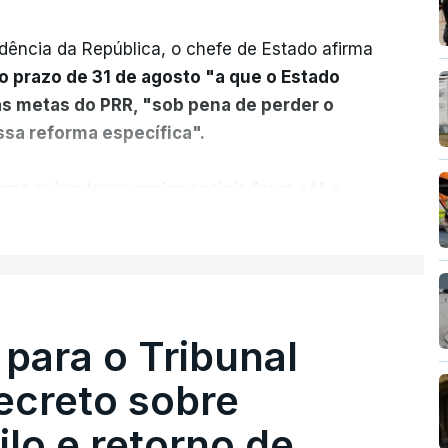
dência da República, o chefe de Estado afirma
o prazo de 31 de agosto "a que o Estado
as metas do PRR, "sob pena de perder o
sa reforma específica".
rma reúne treze apoios sociais "num só" e
 mais justo e transparente".
ER MAIS
acias, eliminar sobreposições e garantir que
a, estaremos a dar um passo na direção
lica.
 para o Tribunal
ecreto sobre
rejudicado"
lo e retorno de