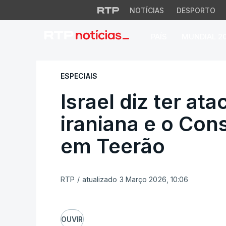
NOTÍCIAS
DESPORTO
PAÍS
MUNDIAL 2
Israel diz ter ata
ESPECIAIS
Israel diz ter at
iraniana e o Co
em Teerão
RTP
/
atualizado 3 Março 2026, 10:06
OUVIR