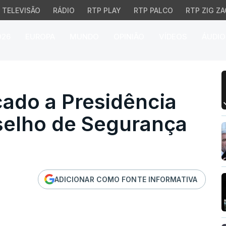
TELEVISÃO
RÁDIO
RTP PLAY
RTP PALCO
RTP ZIG ZA
026
EUROPA
MUNDO
OPINIÃO
VÍDEOS
ÁUDIO
cado a Presidência iran
acado a Presidência
nselho de Segurança
ADICIONAR COMO FONTE INFORMATIVA