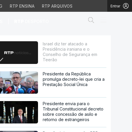
G
RTP ENSINA
RTP ARQUIVOS
Entrar
Abrir campo de
|
S
RTP
DESPORTO
iana e o Conselho de Se
Israel diz ter atacado a
Presidência iraniana e o
Conselho de Segurança em
Teerão
Presidente da República
promulga decreto-lei que cria a
Prestação Social Única
Presidente envia para o
Tribunal Constitucional decreto
sobre concessão de asilo e
retorno de estrangeiros