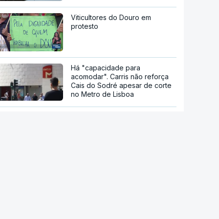
Viticultores do Douro em
protesto
Há "capacidade para
acomodar". Carris não reforça
Cais do Sodré apesar de corte
no Metro de Lisboa
Aumentou o número de pessoas
a receber apoio alimentar da
AMI
Acordo de Meca. Arábia
Saudita, Paquistão e Turquia
assinam pacto de defesa mútua
Pelo menos 11 civis feridos em