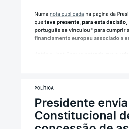
Numa
nota publicada
na página da Presi
que
teve presente, para esta decisão, 
português se vinculou" para cumprir 
financiamento europeu associado a es
António José Seguro entende que a refo
pretende "tornar o sistema mais simples,
V
"Sempre que seja possível reduzir burocr
os apoios chegam a quem mais necessit
POLÍTICA
certa", argumenta o Presidente da Repúb
Presidente envia
Constitucional d
Assegurar que "ninguém é p
concessão de asi