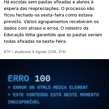
Há escolas sem pautas afixadas e alunos à
espera das reapreciações. O processo não
ficou fechado na sexta-feira como estava
previsto. Vários agrupamentos receberam os
dados com atraso e erros. O ministro da
Educação tinha garantido que as pautas seriam
todas afixadas na sexta-feira.
RTP
/
atualizado 8 Agosto 2026, 21:10
ERRO
100
ERROR ON HTML5 MEDIA ELEMENT
ESTE CONTEÚDO ESTÁ NESTE MOMENTO
INDISPONÍVEL