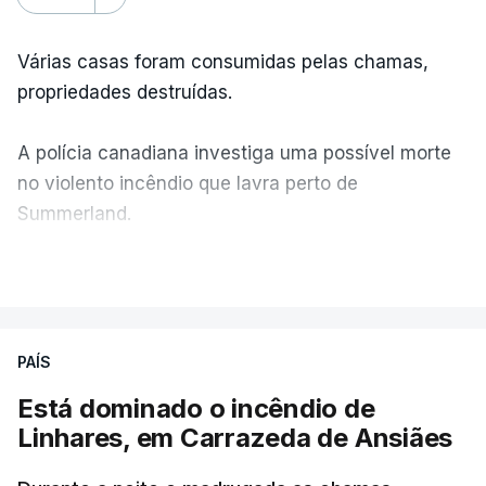
Várias casas foram consumidas pelas chamas,
propriedades destruídas.
A polícia canadiana investiga uma possível morte
no violento incêndio que lavra perto de
Summerland.
VER MAIS
Éum cenário de terror, descreve o primeiro-ministro
da Columbia Britânica, David Iby.
PAÍS
Está dominado o incêndio de
ERRO
100
Linhares, em Carrazeda de Ansiães
ERROR ON HTML5 MEDIA ELEMENT