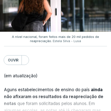
TÓPICOS
que só a investigação vai permitir apurar se houve
Incêndios
,
Prevenção
,
Primeiro-ministro
,
ou não imprudências.
Luís Montenegro
,
Presidente da República
,
António José Seguro
Já a ministra da Justiça, em reação à auditoria
feita à Polícia Judiciária, disse que a ação pautou-
A nível nacional, foram feitos mais de 20 mil pedidos de
reapreciação.
Estela Silva - Lusa
se por um único objetivo:
"proteger a PJ e
defender as instituições"
.
OUVIR
ERRO
100
(em atualização)
ERROR ON HTML5 MEDIA ELEMENT
Aguns estabelecimentos de ensino do país
ainda
ESTE CONTEÚDO ESTÁ NESTE
não afixaram os resultados da reapreciação de
MOMENTO INDISPONÍVEL
notas
que foram solicitadas pelos alunos. Em
algumas escolas, as notas até já chegaram mas