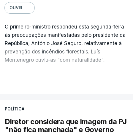
OUVIR
O primeiro-ministro respondeu esta segunda-feira
às preocupações manifestadas pelo presidente da
República, António José Seguro, relativamente à
prevenção dos incêndios florestais. Luís
Montenegro ouviu-as "com naturalidade".
"Naturalmente que
nós ouvimos e
VER MAIS
compreendemos as observações que foram
feitas pelo presidente da República
. Mas, ao
mesmo tampo também
estamos a fazer nós
POLÍTICA
próprios um esforço muito grande nesta altura
para podermos atuar na prevenção e no
Diretor considera que imagem da PJ
combate aos incêndios
", afirmou Luís
"não fica manchada" e Governo