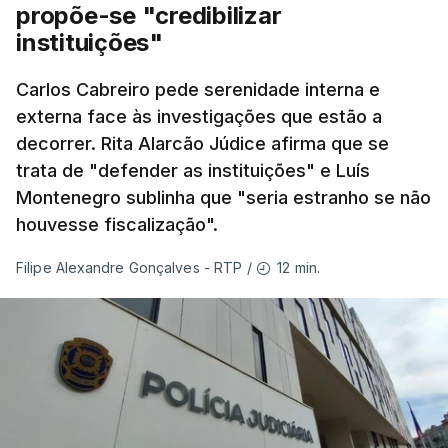
Montenegro em Fafe, à margem da inauguração de
propõe-se "credibilizar
uma Loja do Cidadão.
instituições"
Carlos Cabreiro pede serenidade interna e
No fim de semana, António José Seguro
externa face às investigações que estão a
afirmou que tem transmitido a necessidade
decorrer. Rita Alarcão Júdice afirma que se
de se melhorar "a prevenção e a capacidade
trata de "defender as instituições" e Luís
de resposta” no combate aos incêndios e
Montenegro sublinha que "seria estranho se não
lembrou que o relatório da Comissão Técnica
houvesse fiscalização".
Independente, que avaliou os incêndios de
agosto do ano passado, conclui que “muito
12 min.
Filipe Alexandre Gonçalves - RTP
/
ficou por fazer depois dos relatórios
anteriores, dos incêndios de 2017”.
Montenegro frisou ainda que
"este ano temos o
maior dispositivo especial de combater a
incêndios rurais de sempre"
e salientou as