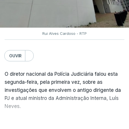
parcerias com os países que colaboram no
Mecanismo Europeu de Proteção Civil.
Rui Alves Cardoso - RTP
ERRO
100
ERROR ON HTML5 MEDIA ELEMENT
OUVIR
ESTE CONTEÚDO ESTÁ NESTE
MOMENTO INDISPONÍVEL
O diretor nacional da Polícia Judiciária falou esta
segunda-feira, pela primeira vez, sobre as
investigações que envolvem o antigo dirigente da
Além disso, o chefe do Governo afirmou que está a
PJ e atual ministro da Administração Interna, Luís
ser alterado "de forma significativa o modelo de
Neves.
investimento na área do combate aos incêndios
rurais".
Carlos Cabreiro diz que a imagem da PJ não sai
VER MAIS