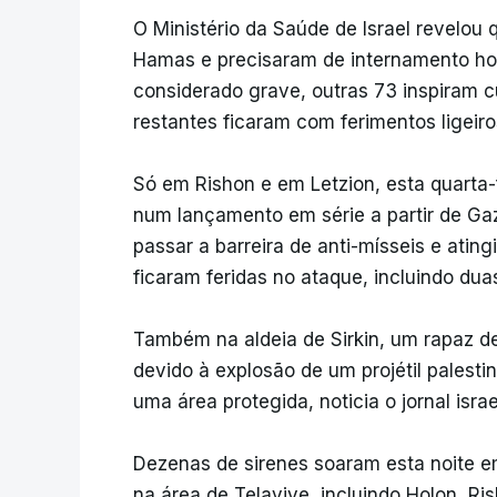
O Ministério da Saúde de Israel revelou
Hamas e precisaram de internamento hos
considerado grave, outras 73 inspiram c
restantes ficaram com ferimentos ligei
Só em Rishon e em Letzion, esta quarta-f
num lançamento em série a partir de Gaz
passar a barreira de anti-mísseis e ating
ficaram feridas no ataque, incluindo du
Também na aldeia de Sirkin, um rapaz de
devido à explosão de um projétil palesti
uma área protegida, noticia o jornal israe
Dezenas de sirenes soaram esta noite em
na área de Telavive, incluindo Holon, Ris