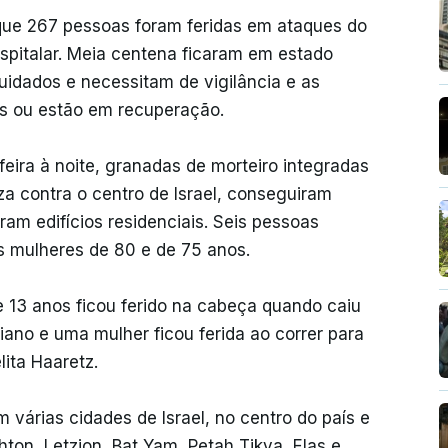
 que 267 pessoas foram feridas em ataques do
pitalar. Meia centena ficaram em estado
uidados e necessitam de vigilância e as
ros ou estão em recuperação.
eira à noite, granadas de morteiro integradas
a contra o centro de Israel, conseguiram
iram edifícios residenciais. Seis pessoas
as mulheres de 80 e de 75 anos.
 13 anos ficou ferido na cabeça quando caiu
niano e uma mulher ficou ferida ao correr para
lita Haaretz.
 várias cidades de Israel, no centro do país e
hton, Letzion, Bat Yam, Petah Tikva, Elas e