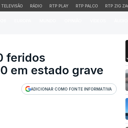
TELEVISÃO
RÁDIO
RTP PLAY
RTP PALCO
RTP ZIG ZA
026
EUROPA
MUNDO
OPINIÃO
VÍDEOS
ÁUDIO
feridos hospitalizados,
0 feridos
50 em estado grave
ADICIONAR COMO FONTE INFORMATIVA