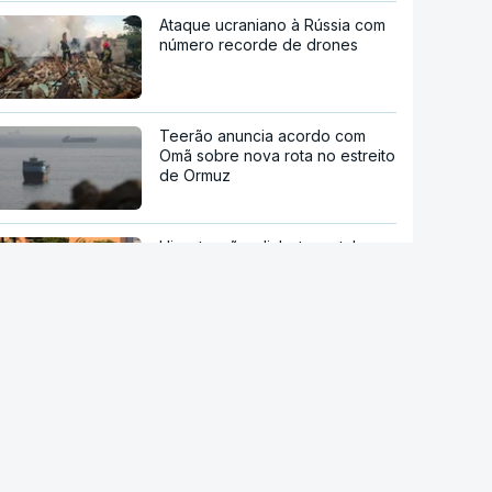
Ataque ucraniano à Rússia com
número recorde de drones
Teerão anuncia acordo com
Omã sobre nova rota no estreito
de Ormuz
Hipertensão, diabetes e tabaco.
Cientistas identificam três
fatores a controlar para atrasar
a demência
Centenas de dádivas de
sangue desperdiçadas
Após tempestades. "Praias
mantêm capacidade de