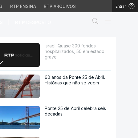
G
RTP ENSINA
RTP ARQUIVOS
Entrar
Abrir campo de
|
S
RTP
DESPORTO
 50 em estado grave
Israel. Quase 300 feridos
hospitalizados, 50 em estado
grave
60 anos da Ponte 25 de Abril.
Histórias que não se veem
Ponte 25 de Abril celebra seis
décadas