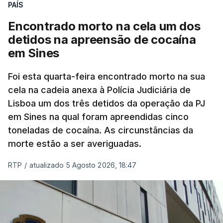
PAÍS
No domingo, estavam concluídos cerca de 50 por
cento dos mais de 20 mil pedidos de reapreciação,
Encontrado morto na cela um dos
mas Cristina Mota, porta-voz da Missão Escola
detidos na apreensão de cocaína
Pública, tem dúvidas de que o processo esteja
em Sines
concluído a tempo.
Foi esta quarta-feira encontrado morto na sua
cela na cadeia anexa à Polícia Judiciária de
"Durante o fim de semana e nos últimos dias,
Lisboa um dos três detidos da operação da PJ
apercebamo-nos que ainda estão a ser
em Sines na qual foram apreendidas cinco
convocados professores para reapreciações"
,
toneladas de cocaína. As circunstâncias da
disse a professora à agência Lusa.
"Será
morte estão a ser averiguadas.
praticamente impossível termos a totalidade
das reapreciações na sexta-feira".
RTP
/
atualizado 5 Agosto 2026, 18:47
Segundo os docentes, o processo de reapreciação
está a enfrentar vários constrangimentos. Há
casos em que faltam os modelos preenchidos