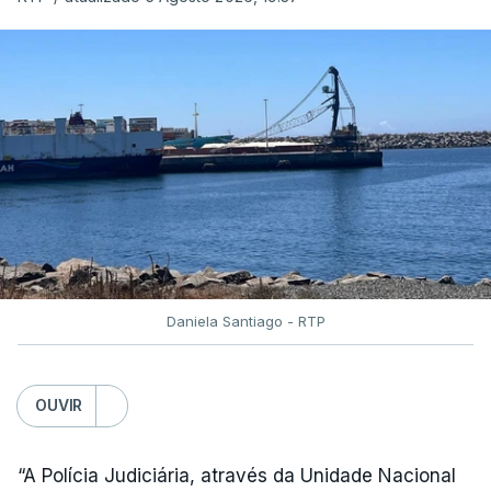
detido, entrado com mandado de condução à
cadeia na sequência das detenções da Operação
Skydrop,
foi encontrado sem vida na cela que
ocupava sozinho no Estabelecimento Prisional
instalado junto à Polícia Judiciária de Lisboa
”.
O corpo foi transportado para o Instituto de
Medicina Legal pelas 11h40 horas.
Daniela Santiago - RTP
“O detido foi encontrado pelos elementos da
vigilância que procediam à abertura matinal das
celas, tendo sido de imediato ativado o socorro
OUVIR
pelo 112, tendo os técnicos de emergência
verificado o óbito”, acrescenta.
“A Polícia Judiciária, através da Unidade Nacional