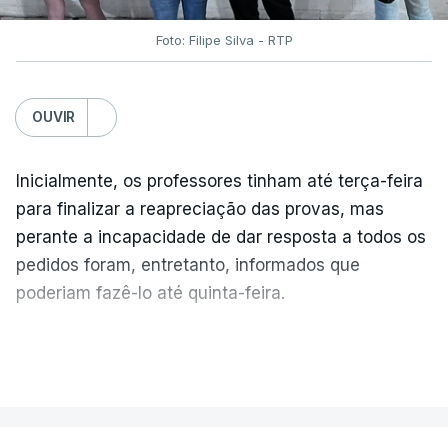
Foto: Filipe Silva - RTP
OUVIR
Inicialmente, os professores tinham até terça-feira
para finalizar a reapreciação das provas, mas
perante a incapacidade de dar resposta a todos os
pedidos foram, entretanto, informados que
poderiam fazê-lo até quinta-feira.
A intenção era que os resultados fossem
VER MAIS
publicados no dia seguinte (sexta-feira), o que
poderá não acontecer.