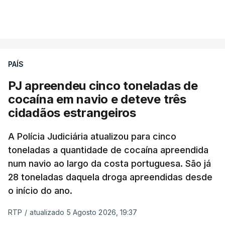
estrangeiros, em situação clandestina e irregular,
VER MAIS
que se encontravam no interior do navio visado na
operação "Skydrop".
PAÍS
O elemento da tripulação encontrado morto
seria o
único detido que poderia dar mais informações
PJ apreendeu cinco toneladas de
à PJ
.
cocaína em navio e deteve três
cidadãos estrangeiros
O corpo foi encontrado pelos guardas prisionais
pelas 8h00 desta quarta-feira. A RTP apurou que
A Polícia Judiciária atualizou para cinco
toneladas a quantidade de cocaína apreendida
não existe videovigilância nas celas, mas há
num navio ao largo da costa portuguesa. São já
câmaras nos corredores das instalações.
28 toneladas daquela droga apreendidas desde
o início do ano.
Em resposta à RTP, a Direção-Geral de Reinserção
e Serviços Prisionais (DGRSP) confirmou que “um
RTP
/
atualizado 5 Agosto 2026, 19:37
detido, entrado com mandado de condução à