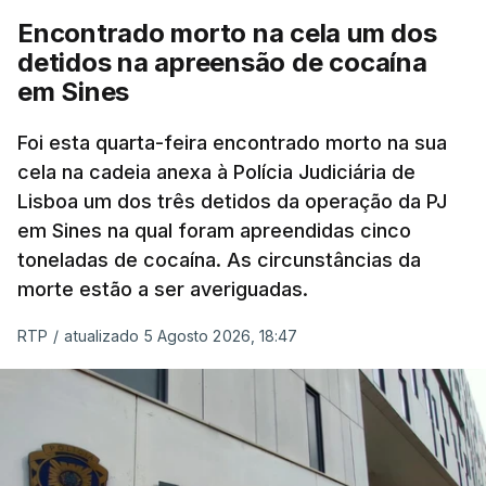
cento dos mais de 20 mil pedidos de reapreciação,
Encontrado morto na cela um dos
mas Cristina Mota, porta-voz da Missão Escola
detidos na apreensão de cocaína
Pública, tem dúvidas de que o processo esteja
em Sines
concluído a tempo.
Foi esta quarta-feira encontrado morto na sua
cela na cadeia anexa à Polícia Judiciária de
"Durante o fim de semana e nos últimos dias,
Lisboa um dos três detidos da operação da PJ
apercebamo-nos que ainda estão a ser
em Sines na qual foram apreendidas cinco
convocados professores para reapreciações"
,
toneladas de cocaína. As circunstâncias da
disse a professora à agência Lusa.
"Será
morte estão a ser averiguadas.
praticamente impossível termos a totalidade
das reapreciações na sexta-feira".
RTP
/
atualizado 5 Agosto 2026, 18:47
Segundo os docentes, o processo de reapreciação
está a enfrentar vários constrangimentos. Há
casos em que faltam os modelos preenchidos
pelos alunos com a alegação justificativa para o