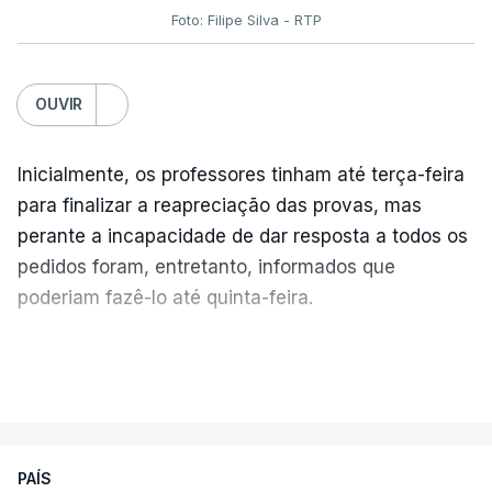
Foto: Filipe Silva - RTP
OUVIR
Inicialmente, os professores tinham até terça-feira
para finalizar a reapreciação das provas, mas
perante a incapacidade de dar resposta a todos os
pedidos foram, entretanto, informados que
poderiam fazê-lo até quinta-feira.
A intenção era que os resultados fossem
VER MAIS
publicados no dia seguinte (sexta-feira), o que
poderá não acontecer.
PAÍS
No domingo, estavam concluídos cerca de 50 por