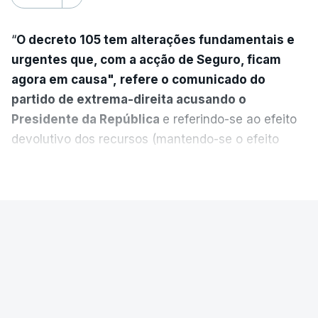
“
O decreto 105 tem alterações fundamentais e
urgentes que, com a acção de Seguro, ficam
agora em causa", refere o comunicado do
partido de extrema-direita acusando o
Presidente da República
e referindo-se ao efeito
devolutivo dos recursos (mantendo-se o efeito
suspensivo) e o aumento do prazo para detenção
VER MAIS
em centro de acolhimento temporário.
Chega refere ainda que Seguro tem reservas
PAÍS
quanto à possibilidade de expulsar do país
cidadãos adultos em situação ilegal, se
Luís Neves terá sido avisado da
tiverem filhos menores.
auditoria à Judiciária antes de ser
anunciada
“Com esta acção de Seguro, sendo atingido o