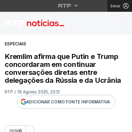
Entrar
Kremlim afirma que Pu
ESPECIAIS
Kremlim afirma que Putin e Trump
concordaram em continuar
conversações diretas entre
delegações da Rússia e da Ucrânia
RTP
/
18 Agosto 2025, 23:12
ADICIONAR COMO FONTE INFORMATIVA
OUVIR