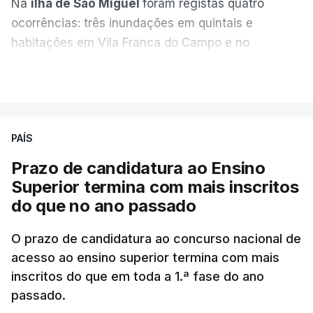
Na
ilha de São Miguel
foram registas quatro
ocorrências: três inundações em quintais e
habitações em Vila Franca do Campo e no
Nordeste uma inundação numa casa.
VER MAIS
Em
São Jorge
houve duas: na freguesia da
Urzelina, no concelho de Velas, foi registada uma
PAÍS
inundação numa habitação e houve um
deslizamento de terras numa estrada nos Nortes,
Prazo de candidatura ao Ensino
que entretanto já foi parcialmente desobstruída.
Superior termina com mais inscritos
do que no ano passado
Na
Terceira
, na Praia da Vitória, o mau tempo
deixou o parque de campismo sem condições
O prazo de candidatura ao concurso nacional de
acesso ao ensino superior termina com mais
foram por isso realojadas 67 pessoas no parque de
inscritos do que em toda a 1.ª fase do ano
estacionamento da escola profissional, como
passado.
explicou à RTP Antena 1 Vânia Ferreira, presidente