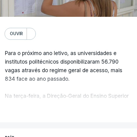
OUVIR
Para o próximo ano letivo, as universidades e
institutos politécnicos disponibilizaram 56.790
vagas através do regime geral de acesso, mais
834 face ao ano passado.
Na terça-feira, a Direção-Geral do Ensino Superior
(DGES) contabilizava já perto de 55 mil candidatos,
VER MAIS
ultrapassando o total de 49.595 inscritos na 1.ª
fase do concurso do ano passado.