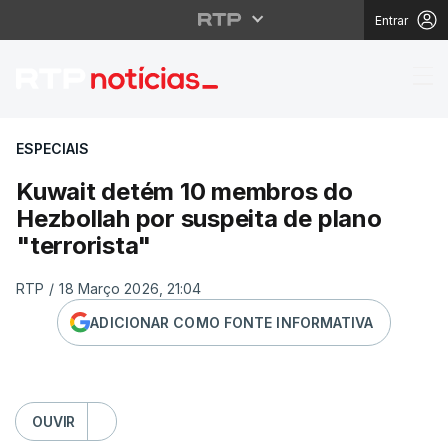
Entrar
Kuwait detém 10 membr
ESPECIAIS
Kuwait detém 10 membros do
Hezbollah por suspeita de plano
"terrorista"
RTP
/
18 Março 2026, 21:04
ADICIONAR COMO FONTE INFORMATIVA
OUVIR