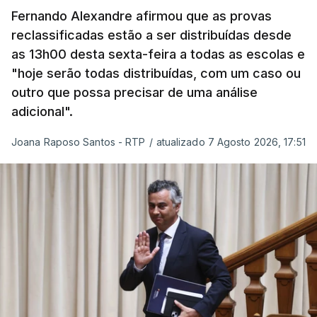
incompatível com a dignidade humana. Atente-se
Fernando Alexandre afirmou que as provas
que as mulheres, homens e crianças que pedem
reclassificadas estão a ser distribuídas desde
asilo e refúgio no nosso país fogem de guerras, de
as 13h00 desta sexta-feira a todas as escolas e
conflitos armados, de perseguições políticas, entre
"hoje serão todas distribuídas, com um caso ou
outras razões humanitárias”, acrescenta.
outro que possa precisar de uma análise
adicional".
António José Seguro considera que
este decreto
Joana Raposo Santos - RTP
/
atualizado 7 Agosto 2026, 17:51
levanta “fundadas dúvidas quanto a saber se é
acautelado o interesse superior da criança”,
nomeadamente ao possibilitar a “separação
entre pais e filhos
ou a expulsão (embora indireta
ou consequencial) dos filhos menores portugueses,
permitindo-se também, em certas situações, o
afastamento coercivo e a expulsão de crianças
estrangeiras com menos de cinco anos que
tenham nascido em Portugal”.