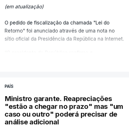
(em atualização)
O pedido de fiscalização da chamada "Lei do
Retorno" foi anunciado através de uma nota no
sítio oficial da Presidência da República na Internet.
“O presidente da República reafirma
a
necessidade de se combater a imigração ilegal
,
VER MAIS
de se controlar eficazmente a imigração legal e de
se garantir a defesa das nossas fronteiras, num
quadro de cooperação entre os Estados europeus
PAÍS
parte do Espaço Schengen”, começa por indicar a
Ministro garante. Reapreciações
nota.
"estão a chegar no prazo" mas "um
caso ou outro" poderá precisar de
“Por outro lado, o presidente da República reitera
análise adicional
que a segurança das nossas fronteiras não é