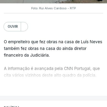
Foto: Rui Alves Cardoso - RTP
OUVIR
O empreiteiro que fez obras na casa de Luís Neves
também fez obras na casa do ainda diretor
financeiro da Judiciária.
A informação é avançada pela CNN Portugal, que
cita vários vizinhos deste alto quadro da polícia.
VER MAIS
Foi o diretor financeiro, Álvaro Pires, que assumiu a
responsabilidade de sugerir as instalações da
Construbarcelos para acolher um atrelado