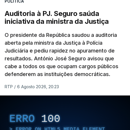
POLÍTICA
apreendido numa operação de droga.
Auditoria à PJ. Seguro saúda
iniciativa da ministra da Justiça
O presidente da República saudou a auditoria
aberta pela ministra da Justiça à Polícia
Judiciária e pediu rapidez no apuramento de
resultados. António José Seguro avisou que
cabe a todos os que ocupam cargos públicos
defenderem as instituições democráticas.
RTP
/
6 Agosto 2026, 20:23
ERRO
100
ERROR ON HTML5 MEDIA ELEMENT