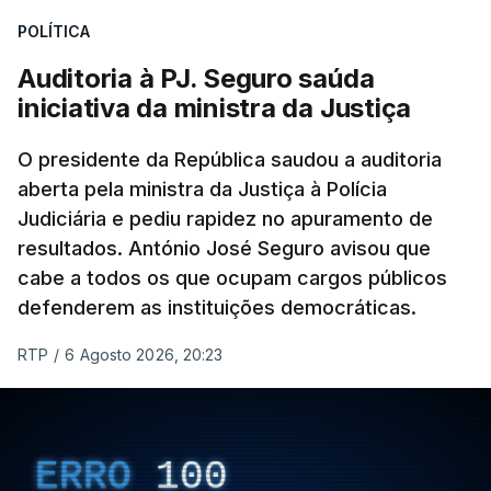
Construbarcelos para acolher um atrelado
POLÍTICA
apreendido numa operação de droga.
Auditoria à PJ. Seguro saúda
iniciativa da ministra da Justiça
O presidente da República saudou a auditoria
aberta pela ministra da Justiça à Polícia
Judiciária e pediu rapidez no apuramento de
resultados. António José Seguro avisou que
cabe a todos os que ocupam cargos públicos
defenderem as instituições democráticas.
RTP
/
6 Agosto 2026, 20:23
ERRO
100