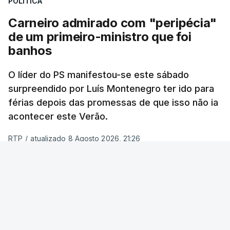
POLÍTICA
Carneiro admirado com "peripécia"
de um primeiro-ministro que foi
banhos
O líder do PS manifestou-se este sábado
surpreendido por Luís Montenegro ter ido para
férias depois das promessas de que isso não ia
acontecer este Verão.
RTP
/
atualizado 8 Agosto 2026, 21:26
ERRO
100
ERROR ON HTML5 MEDIA ELEMENT
ESTE CONTEÚDO ESTÁ NESTE MOMENTO