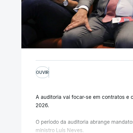
concessão de asil
atualizado 7 Agosto 20
Direita ao lado d
estrangeiros, esq
15 Maio 2026, 14:09
Lei do retorno. L
OUVIR
sair
atualizado 15 Maio 2026
A auditoria vai focar-se em contratos e o
2026.
O período da auditoria abrange mandatos 
ministro Luís Neves.