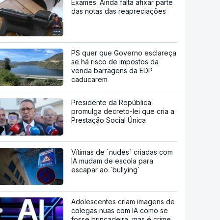
Exames. Ainda falta afixar parte
das notas das reapreciações
PS quer que Governo esclareça
se há risco de impostos da
venda barragens da EDP
caducarem
Presidente da República
promulga decreto-lei que cria a
Prestação Social Única
Vítimas de `nudes` criadas com
IA mudam de escola para
escapar ao `bullying`
Adolescentes criam imagens de
colegas nuas com IA como se
fosse brincadeira, mas é crime