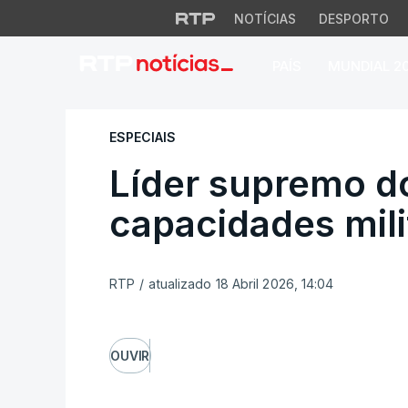
NOTÍCIAS
DESPORTO
PAÍS
MUNDIAL 2
Líder supremo do I
ESPECIAIS
Líder supremo do
capacidades mili
RTP
/
atualizado 18 Abril 2026, 14:04
OUVIR