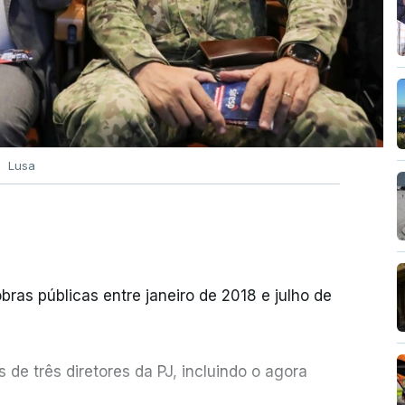
o e retorno de estrangeiros
26, 18:47
o Governo na mudança da lei de retorno de
uerda contra
Lusa
eitão Amaro diz que quem não cumpre tem de
, 14:02
bras públicas entre janeiro de 2018 e julho de
de três diretores da PJ, incluindo o agora