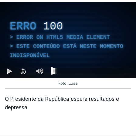
Empreiteiro que fez obras
na casa de Luís Neves
ERRO
100
também trabalhou para o
diretor financeiro da PJ
ERROR ON HTML5 MEDIA ELEMENT
atualizado 7 Agosto 2026, 14:26
ESTE CONTEÚDO ESTÁ NESTE MOMENTO
INDISPONÍVEL
Foto: Lusa
O Presidente da República espera resultados e
depressa.