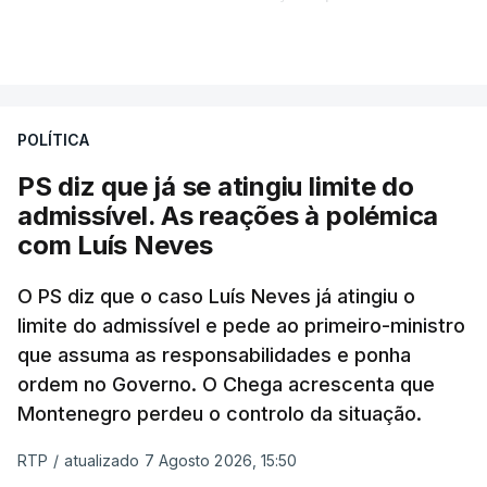
Portugal de que o diretor financeiro também tinha
VER MAIS
recorrido à Construbarcelos, tal como Luís Neves.
A Judiciária adianta ainda que não ordenou a
POLÍTICA
abertura de qualquer processo disciplinar, por não
ter qualquer elemento que indicie a realização
PS diz que já se atingiu limite do
dessas obras.
admissível. As reações à polémica
com Luís Neves
ARTIGOS RELACIONADOS
O PS diz que o caso Luís Neves já atingiu o
limite do admissível e pede ao primeiro-ministro
que assuma as responsabilidades e ponha
Empreiteiro da
Construbarcelos também
ordem no Governo. O Chega acrescenta que
fez obras na casa do diretor
Montenegro perdeu o controlo da situação.
financeiro da PJ
atualizado 7 Agosto 2026, 14:25
RTP
/
atualizado 7 Agosto 2026, 15:50