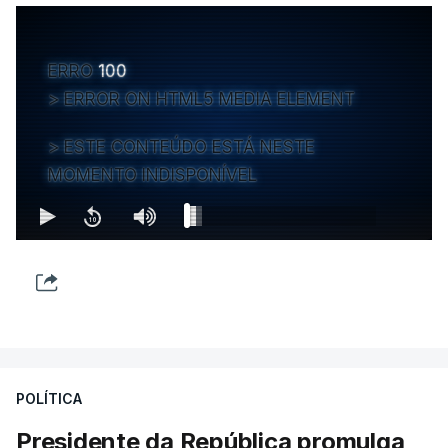
ERRO
100
ERROR ON HTML5 MEDIA ELEMENT
ESTE CONTEÚDO ESTÁ NESTE
MOMENTO INDISPONÍVEL
POLÍTICA
Presidente da República promulga