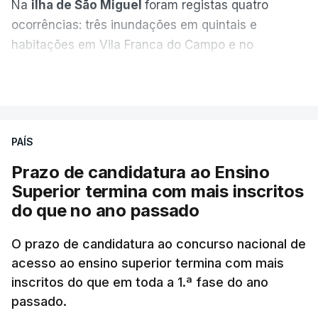
Na
ilha de São Miguel
foram registas quatro
ocorrências: três inundações em quintais e
habitações em Vila Franca do Campo e no
Nordeste uma inundação numa casa.
VER MAIS
Em
São Jorge
houve duas: na freguesia da
Urzelina, no concelho de Velas, foi registada uma
PAÍS
inundação numa habitação e houve um
deslizamento de terras numa estrada nos Nortes,
Prazo de candidatura ao Ensino
que entretanto já foi parcialmente desobstruída.
Superior termina com mais inscritos
do que no ano passado
Na
Terceira
, na Praia da Vitória, o mau tempo
deixou o parque de campismo sem condições
O prazo de candidatura ao concurso nacional de
acesso ao ensino superior termina com mais
foram por isso realojadas 67 pessoas no parque de
inscritos do que em toda a 1.ª fase do ano
estacionamento da escola profissional, como
passado.
explicou à RTP Antena 1 Vânia Ferreira, presidente