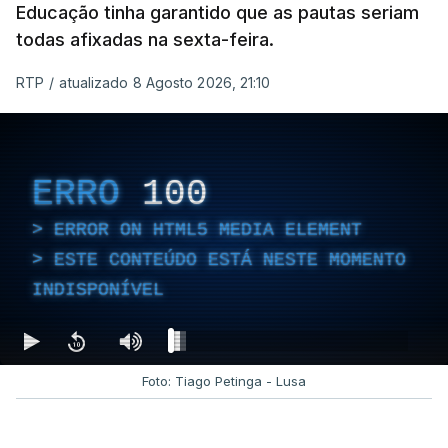
Educação tinha garantido que as pautas seriam
todas afixadas na sexta-feira.
RTP
/
atualizado 8 Agosto 2026, 21:10
ERRO
100
ERROR ON HTML5 MEDIA ELEMENT
ESTE CONTEÚDO ESTÁ NESTE MOMENTO
INDISPONÍVEL
Foto: Tiago Petinga - Lusa