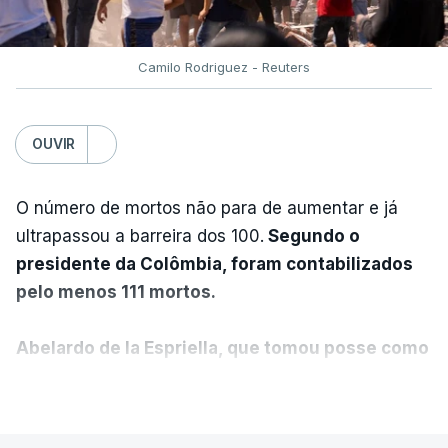
Camilo Rodriguez - Reuters
OUVIR
O número de mortos não para de aumentar e já
ultrapassou a barreira dos 100.
Segundo o
presidente da Colômbia, foram contabilizados
pelo menos 111 mortos.
Abelardo de la Espriella, que tomou posse como
presidente da Colômbia na passada sexta-feira,
VER MAIS
anunciou ainda que foi decidido declarar o
estado de emergência no país.