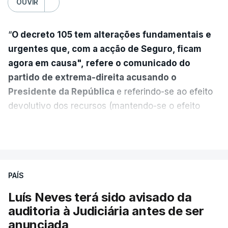
OUVIR
“
O decreto 105 tem alterações fundamentais e
urgentes que, com a acção de Seguro, ficam
agora em causa", refere o comunicado do
partido de extrema-direita acusando o
Presidente da República
e referindo-se ao efeito
devolutivo dos recursos (mantendo-se o efeito
suspensivo) e o aumento do prazo para detenção
VER MAIS
em centro de acolhimento temporário.
Chega refere ainda que Seguro tem reservas
PAÍS
quanto à possibilidade de expulsar do país
cidadãos adultos em situação ilegal, se
Luís Neves terá sido avisado da
tiverem filhos menores.
auditoria à Judiciária antes de ser
anunciada