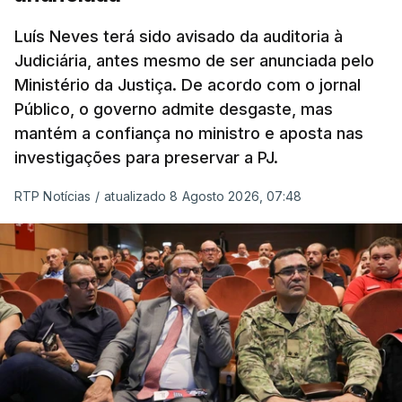
“Com esta acção de Seguro, sendo atingido o
prazo de 60 dias, os imigrantes terão que ser
Luís Neves terá sido avisado da auditoria à
Judiciária, antes mesmo de ser anunciada pelo
libertados,
ainda que os seus pedidos de asilo
Ministério da Justiça. De acordo com o jornal
tenham sido rejeitados pelas autoridades
Público, o governo admite desgaste, mas
competentes”, referem.
mantém a confiança no ministro e aposta nas
investigações para preservar a PJ.
“Isto é de uma enorme irresponsabilidade
e
muito injusto para aqueles cidadãos estrangeiros
RTP Notícias
/
atualizado 8 Agosto 2026, 07:48
que cumpriram efetivamente todos os passos para
poderem entrar e residir legalmente em Portugal”,
acrescenta, concluindo que
“são exactamente
este tipo de actos políticos irresponsáveis que
produzem o designado efeito de chamada, ou
por outras palavras, são estes buracos na lei
que são usados pelas redes de tráfico de seres
humanos para trazer pessoas para a Europa”
.