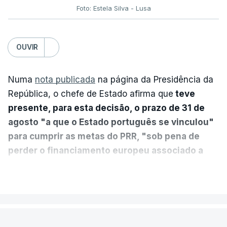
Foto: Estela Silva - Lusa
OUVIR
Numa
nota publicada
na página da Presidência da
República, o chefe de Estado afirma que
teve
presente, para esta decisão, o prazo de 31 de
agosto "a que o Estado português se vinculou"
para cumprir as metas do PRR, "sob pena de
perder o financiamento europeu associado a
essa reforma específica".
VER MAIS
António José Seguro entende que a reforma reúne
treze apoios sociais "num só" e pretende "tornar o
POLÍTICA
sistema mais simples, mais justo e transparente".