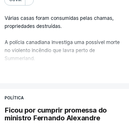
Várias casas foram consumidas pelas chamas,
propriedades destruídas.
A polícia canadiana investiga uma possível morte
no violento incêndio que lavra perto de
Summerland.
VER MAIS
Éum cenário de terror, descreve o primeiro-ministro
da Columbia Britânica, David Iby.
POLÍTICA
Ficou por cumprir promessa do
ERRO
100
ministro Fernando Alexandre
ERROR ON HTML5 MEDIA ELEMENT