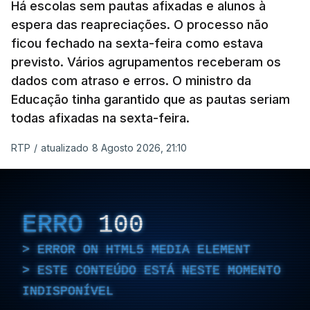
Há escolas sem pautas afixadas e alunos à
ESTE CONTEÚDO ESTÁ NESTE
espera das reapreciações. O processo não
MOMENTO INDISPONÍVEL
ficou fechado na sexta-feira como estava
previsto. Vários agrupamentos receberam os
dados com atraso e erros. O ministro da
Educação tinha garantido que as pautas seriam
As autoridades canadianas estimam que vai levar
todas afixadas na sexta-feira.
dias ou semanas para controlar o fogo. Mais de
RTP
/
atualizado 8 Agosto 2026, 21:10
dois mil operacionais estão no terreno no combate
às chamas.
ERRO
100
ERROR ON HTML5 MEDIA ELEMENT
ESTE CONTEÚDO ESTÁ NESTE MOMENTO
INDISPONÍVEL