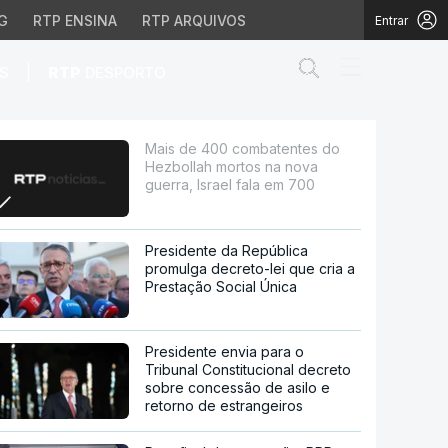
G
RTP ENSINA
RTP ARQUIVOS
Entrar
Abrir campo de
|
S
RTP
DESPORTO
tos na nova guerra, Is
Mais de 400 combatentes do
Hezbollah mortos na nova
guerra, Israel fala em 700
Presidente da República
promulga decreto-lei que cria a
Prestação Social Única
Presidente envia para o
Tribunal Constitucional decreto
sobre concessão de asilo e
retorno de estrangeiros