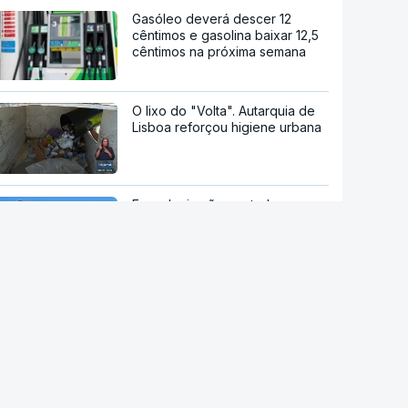
Gasóleo deverá descer 12
cêntimos e gasolina baixar 12,5
cêntimos na próxima semana
O lixo do "Volta". Autarquia de
Lisboa reforçou higiene urbana
Espanha impõe controlos
fronteiriços a viajantes
provenientes de Itália
Ruanda em negociações para
receber migrantes deportados
de países europeus
Ceuta. Espanha espera
transferir menores para o