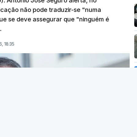
). António José Seguro alerta, no
ficação não pode traduzir-se "numa
que se deve assegurar que "ninguém é
.
, 18:35