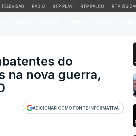
TELEVISÃO
RÁDIO
RTP PLAY
RTP PALCO
RTP ZIG ZA
026
EUROPA
MUNDO
OPINIÃO
VÍDEOS
ÁUDIO
tentes do Hezbollah mor
batentes do
s na nova guerra,
0
ADICIONAR COMO FONTE INFORMATIVA