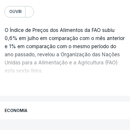
OUVIR
O Índice de Preços dos Alimentos da FAO subiu
0,6% em julho em comparação com o mês anterior
e 1% em comparação com o mesmo período do
ano passado, revelou a Organização das Nações
Unidas para a Alimentação e a Agricultura (FAO)
esta sexta-feira.
VER MAIS
Os preços globais dos alimentos atingiram o
seu nível mais elevado em três anos e meio,
ECONOMIA
com ondas de calor no Verão e conflitos na
Ucrânia e no Médio Oriente a elevar os
Gasóleo deverá descer 12 cêntimos
custos das colheitas.