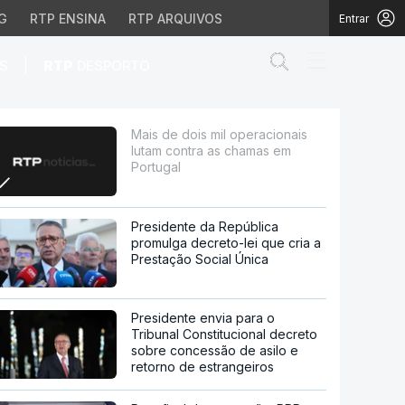
G
RTP ENSINA
RTP ARQUIVOS
Entrar
Abrir campo de
|
S
RTP
DESPORTO
ra as chamas em Portuga
Mais de dois mil operacionais
lutam contra as chamas em
Portugal
Presidente da República
promulga decreto-lei que cria a
Prestação Social Única
Presidente envia para o
Tribunal Constitucional decreto
sobre concessão de asilo e
retorno de estrangeiros