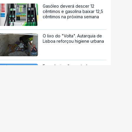
Gasóleo deverá descer 12
cêntimos e gasolina baixar 12,5
cêntimos na próxima semana
O lixo do "Volta". Autarquia de
Lisboa reforçou higiene urbana
Espanha impõe controlos
fronteiriços a viajantes
provenientes de Itália
Ruanda em negociações para
receber migrantes deportados
de países europeus
stale a aplicação
Ceuta. Espanha espera
P Notícias
transferir menores para o