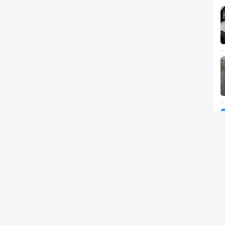
Newsletter
RTP
In
RT