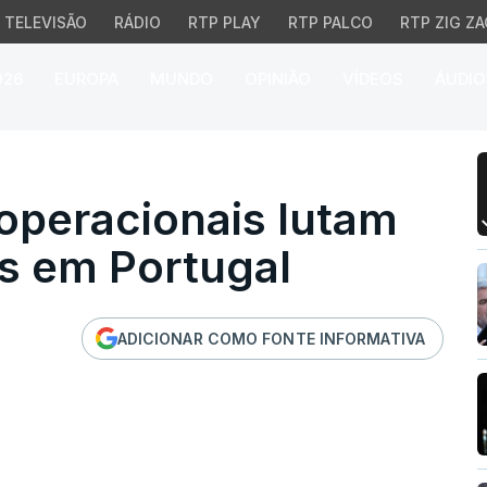
TELEVISÃO
RÁDIO
RTP PLAY
RTP PALCO
RTP ZIG ZA
026
EUROPA
MUNDO
OPINIÃO
VÍDEOS
ÁUDIO
peracionais lutam cont
 operacionais lutam
s em Portugal
ADICIONAR COMO FONTE INFORMATIVA