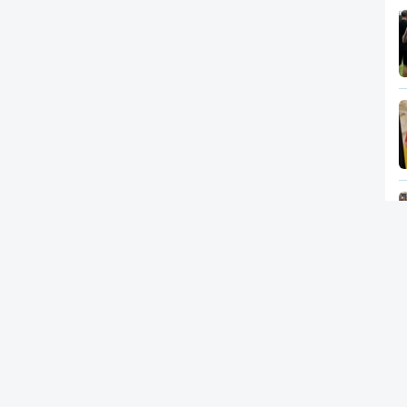
Newsletter
RTP
In
RT