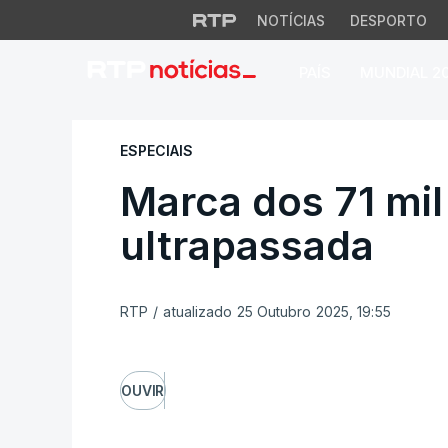
NOTÍCIAS
DESPORTO
PAÍS
MUNDIAL 2
Marca dos 71 mil v
ESPECIAIS
Marca dos 71 mil
ultrapassada
RTP
/
atualizado 25 Outubro 2025, 19:55
OUVIR