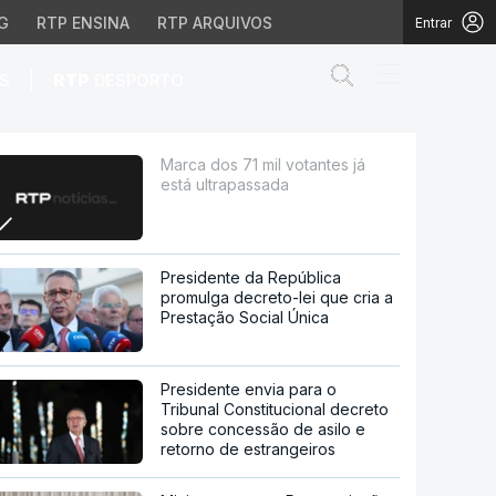
G
RTP ENSINA
RTP ARQUIVOS
Entrar
Abrir campo de
|
S
RTP
DESPORTO
ssada
Marca dos 71 mil votantes já
está ultrapassada
Presidente da República
promulga decreto-lei que cria a
Prestação Social Única
Presidente envia para o
Tribunal Constitucional decreto
sobre concessão de asilo e
retorno de estrangeiros