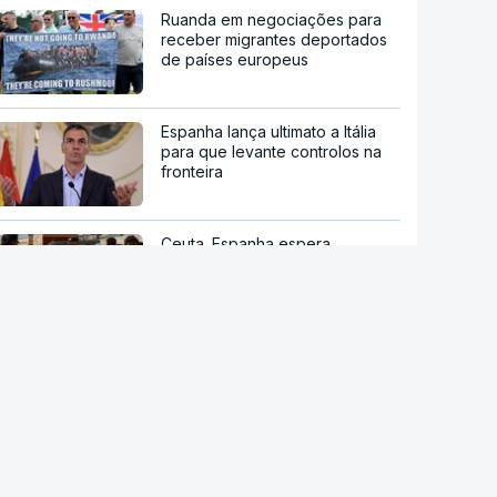
Ruanda em negociações para
receber migrantes deportados
de países europeus
Espanha lança ultimato a Itália
para que levante controlos na
fronteira
Ceuta. Espanha espera
transferir menores para o
continente "dentro de
semanas"
Novo ataque com drones
provoca incêndio em centro
logístico russo
stale a aplicação
Pelo menos oito mortos em
P Notícias
ataque em escola secundária