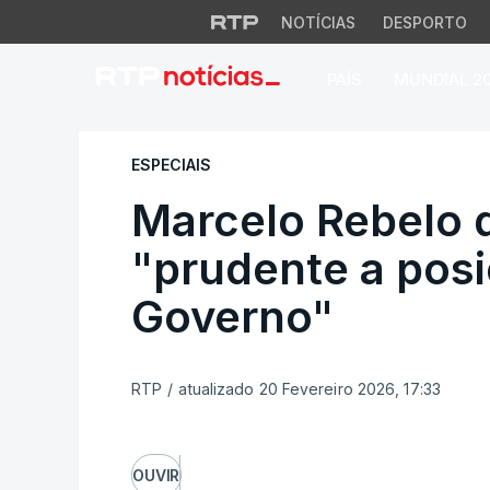
NOTÍCIAS
DESPORTO
PAÍS
MUNDIAL 2
Marcelo Rebelo de
ESPECIAIS
Marcelo Rebelo 
"prudente a pos
Governo"
RTP
/
atualizado 20 Fevereiro 2026, 17:33
OUVIR