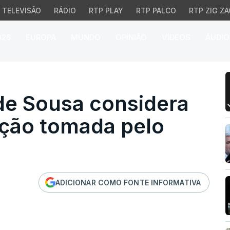
TELEVISÃO
RÁDIO
RTP PLAY
RTP PALCO
RTP ZIG ZA
026
EUROPA
MUNDO
OPINIÃO
VÍDEOS
ÁUDIO
 Sousa considera "prud
de Sousa considera
ição tomada pelo
ADICIONAR COMO FONTE INFORMATIVA