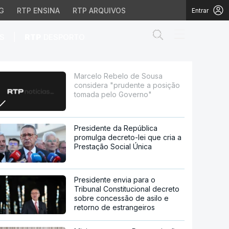
G
RTP ENSINA
RTP ARQUIVOS
Entrar
Abrir campo de
|
S
RTP
DESPORTO
ente a posição tomada 
Marcelo Rebelo de Sousa
considera "prudente a posição
tomada pelo Governo"
Presidente da República
promulga decreto-lei que cria a
Prestação Social Única
Presidente envia para o
Tribunal Constitucional decreto
sobre concessão de asilo e
retorno de estrangeiros